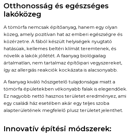
Otthonosság és egészséges
lakóközeg
A tömörfa nemcsak építőanyag, hanem egy olyan
közeg, amely pozitívan hat az emberi egészségre és
közérzetre. A fából készült helyiségek nyugtató
hatásúak, kellemes beltéri klímát teremtenek, és
növelik a lakók jóllétét. A faanyag biológiailag
ártalmatlan, nem tartalmaz építőipari vegyszereket,
így az allergiás reakciók kockázata is alacsonyabb.
A faanyag kiváló hőszigetelő tulajdonságai miatt a
tömörfa épületekben vékonyabb falak is elegendőek.
Ez nagyobb nettó hasznos területet eredményez, ami
egy családi ház esetében akár egy teljes szoba
alapterületének megfelelő plusz területet jelenthet.
Innovatív építési módszerek: