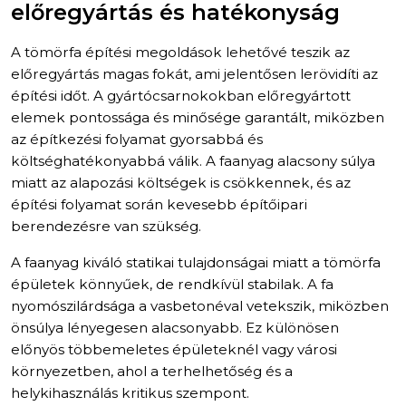
előregyártás és hatékonyság
A tömörfa építési megoldások lehetővé teszik az
előregyártás magas fokát, ami jelentősen lerövidíti az
építési időt. A gyártócsarnokokban előregyártott
elemek pontossága és minősége garantált, miközben
az építkezési folyamat gyorsabbá és
költséghatékonyabbá válik. A faanyag alacsony súlya
miatt az alapozási költségek is csökkennek, és az
építési folyamat során kevesebb építőipari
berendezésre van szükség.
A faanyag kiváló statikai tulajdonságai miatt a tömörfa
épületek könnyűek, de rendkívül stabilak. A fa
nyomószilárdsága a vasbetonéval vetekszik, miközben
önsúlya lényegesen alacsonyabb. Ez különösen
előnyös többemeletes épületeknél vagy városi
környezetben, ahol a terhelhetőség és a
helykihasználás kritikus szempont.