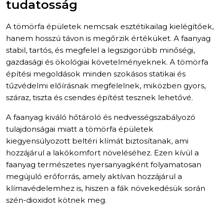
tudatosság
A tömörfa épületek nemcsak esztétikailag kielégítőek,
hanem hosszú távon is megőrzik értéküket. A faanyag
stabil, tartós, és megfelel a legszigorúbb minőségi,
gazdasági és ökológiai követelményeknek. A tömörfa
építési megoldások minden szokásos statikai és
tűzvédelmi előírásnak megfelelnek, miközben gyors,
száraz, tiszta és csendes építést tesznek lehetővé.
A faanyag kiváló hőtároló és nedvességszabályozó
tulajdonságai miatt a tömörfa épületek
kiegyensúlyozott beltéri klímát biztosítanak, ami
hozzájárul a lakókomfort növeléséhez. Ezen kívül a
faanyag természetes nyersanyagként folyamatosan
megújuló erőforrás, amely aktívan hozzájárul a
klímavédelemhez is, hiszen a fák növekedésük során
szén-dioxidot kötnek meg.