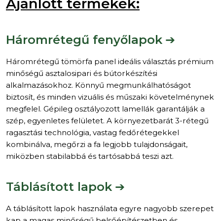
Ajánlott termékek:
Háromrétegű fenyőlapok
➔
Háromrétegű tömörfa panel ideális választás prémium
minőségű asztalosipari és bútorkészítési
alkalmazásokhoz. Könnyű megmunkálhatóságot
biztosít, és minden vizuális és műszaki követelménynek
megfelel. Gépileg osztályozott lamellák garantálják a
szép, egyenletes felületet. A környezetbarát 3-rétegű
ragasztási technológia, vastag fedőrétegekkel
kombinálva, megőrzi a fa legjobb tulajdonságait,
miközben stabilabbá és tartósabbá teszi azt.
Táblásított lapok
➔
A táblásított lapok használata egyre nagyobb szerepet
kap a magas minőségű belsőépítészetben és