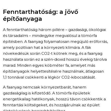
Fenntarthatóság: a jövő
építőanyaga
A fenntarthatóság három pillére – gazdasági, ökológiai
és társadalmi – mindegyike megvalósul a tömörfa
építésben. A faanyag folyamatosan megújuló erőforrás,
amely pozitívan hat a környezeti klímára. A fák
növekedésük során CO2-t kötnek meg, és a faanyag
használata során ez a szén-dioxid hosszú évekig tárolva
marad. Minden egyes köbméter fa, amelyet más
építőanyagok helyettesítésére használnak, átlagosan
1,1 tonnával csökkenti a légkör CO2-kibocsátását.
A faanyag nemcsak környezetbarát, hanem
gazdaságilag is kifizetődő. A tömörfa épületek
energetikailag hatékonyak, hosszú távon csökkentik a
fenntartási költségeket, és hozzájárulnak az épület
életciklusának hosszabbításához.