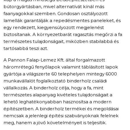
bútorgyártásban, mivel alternatívát kínál más
faanyagokkal szemben. Gondosan osztályozott
lamellák garantálják a repedésmentes paneleket, és
egy rendezett, kiegyensúlyozott megjelenést
biztosítanak. A környezetbarát ragasztás megőrzi a fa
természetes tulajdonságait, miközben stabilabbá és
tartósabbá teszi azt.
A Pannon Falap-Lemez Kft. által forgalmazott
háromrétegű fenyőlapok valamint táblásított lapok
gyártója a világszerte 60 telephelyen mintegy 6000
munkavállalót foglalkoztató binderholz családi
vállalkozás. A binderholz célja, hogy a fa, mint
természetes alapanyag kivételes tulajdonságait a
lehető leghatékonyabban hasznosítsa a modern
építészetben. A binderholz termékei és megoldásai
nemcsak a jelenlegi építési szabványoknak felelnek
meg, hanem a jövő követelményeit is teljesítik.