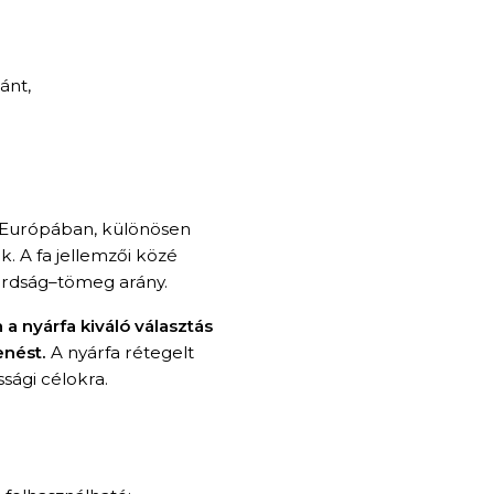
ánt,
t. Európában, különösen
k. A fa jellemzői közé
ilárdság–tömeg arány.
nyárfa kiváló választás
enést.
A nyárfa rétegelt
sági célokra.