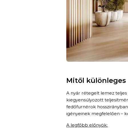
Mitől különleges
A nyár rétegelt lemez telje
kiegyensúlyozott teljesítmén
fedőfurnérok hosszirányban 
igényeinek megfelelően – k
A legfőbb előnyök: