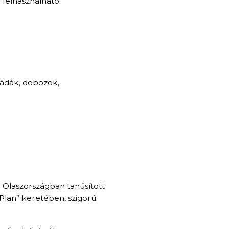
felhasználható:
ládák, dobozok,
. Olaszországban tanúsított
Plan” keretében, szigorú