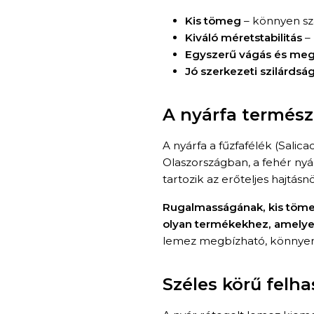
Kis tömeg
– könnyen szá
Kiváló méretstabilitás
– 
Egyszerű vágás és me
Jó szerkezeti szilárdsá
A nyárfa termész
A nyárfa a fűzfafélék (Salic
Olaszországban, a fehér nyár
tartozik az erőteljes hajtás
Rugalmasságának, kis töme
olyan termékekhez, amelyek
lemez megbízható, könnyen a
Széles körű felh