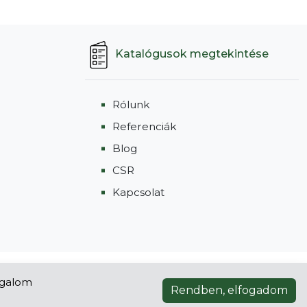
Katalógusok megtekintése
Rólunk
Referenciák
Blog
CSR
Kapcsolat
Impresszum
•
Adatvédelmi tájékoztató
orgalom
Rendben, elfogadom