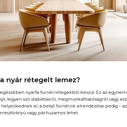
 a nyár rétegelt lemez?
s egészében nyárfa furnérrétegekből készül. Ez az egynemű
yt, legyen szó stabilitásról, megmunkálhatóságról vagy eszt
helyezkednek el, a belső furnérok elrendezése pedig – az 
eresztirányú vagy párhuzamos lehet.