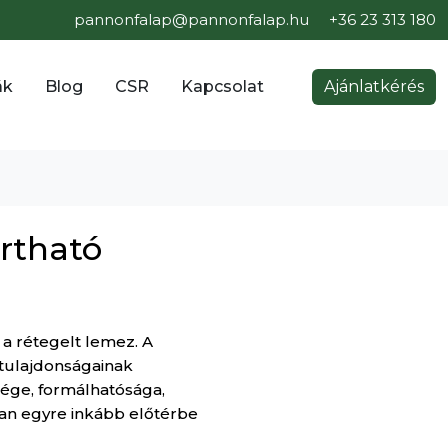
pannonfalap@pannonfalap.hu
+36 23 313 180
ák
Blog
CSR
Kapcsolat
Ajánlatkérés
artható
a rétegelt lemez. A
 tulajdonságainak
sége, formálhatósága,
ban egyre inkább előtérbe