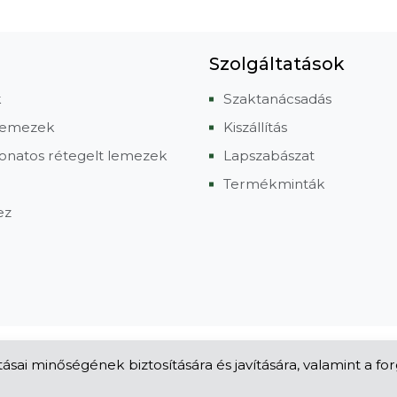
Szolgáltatások
k
Szaktanácsadás
 lemezek
Kiszállítás
onatos rétegelt lemezek
Lapszabászat
Termékminták
ez
ásai minőségének biztosítására és javítására, valamint a f
•
Technikai azonosító: AA5837441