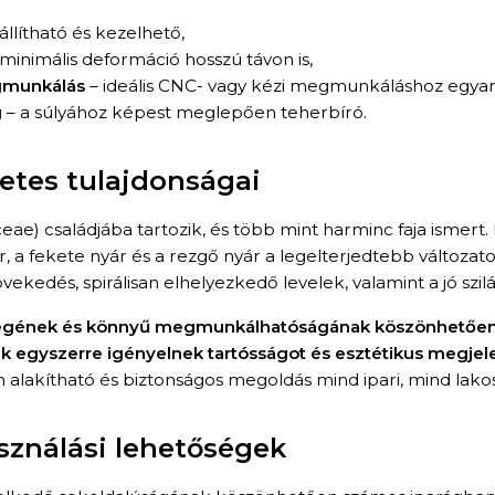
llítható és kezelhető,
minimális deformáció hosszú távon is,
gmunkálás
– ideális CNC- vagy kézi megmunkáláshoz egyar
g
– a súlyához képest meglepően teherbíró.
etes tulajdonságai
aceae) családjába tartozik, és több mint harminc faja ismer
, a fekete nyár és a rezgő nyár a legelterjedtebb változato
növekedés, spirálisan elhelyezkedő levelek, valamint a jó sz
gének és könnyű megmunkálhatóságának köszönhetően a 
 egyszerre igényelnek tartósságot és esztétikus megjel
lakítható és biztonságos megoldás mind ipari, mind lakos
asználási lehetőségek