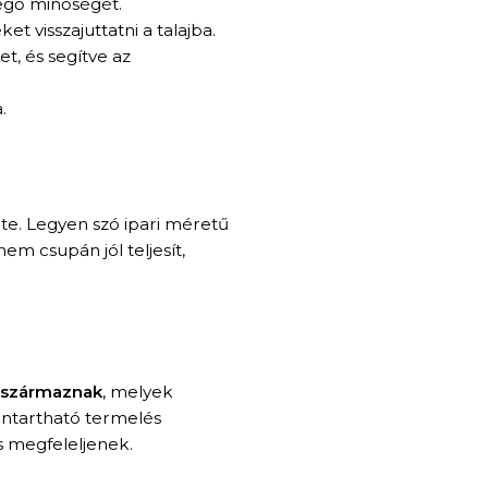
evegő minőségét.
ket visszajuttatni a talajba.
t, és segítve az
.
te. Legyen szó ipari méretű
em csupán jól teljesít,
l származnak
, melyek
nntartható termelés
s megfeleljenek.