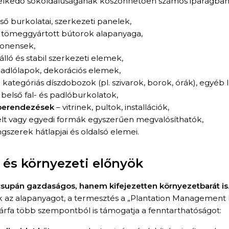
elkedő sokoldalúságának köszönhetően számos iparágban 
ső burkolatai, szerkezeti panelek,
s tömeggyártott bútorok alapanyaga,
onensek,
álló és stabil szerkezeti elemek,
 padlólapok, dekorációs elemek,
kategóriás díszdobozok (pl. szivarok, borok, órák), egyéb 
 belső fal- és padlóburkolatok,
etberendezések
– vitrinek, pultok, installációk,
elt vagy egyedi formák egyszerűen megvalósíthatók,
gszerek hátlapjai és oldalsó elemei.
és környezeti előnyök
supán gazdaságos, hanem kifejezetten környezetbarát is
ák az alapanyagot, a termesztés a „Plantation Management 
 nyárfa több szempontból is támogatja a fenntarthatóságot: