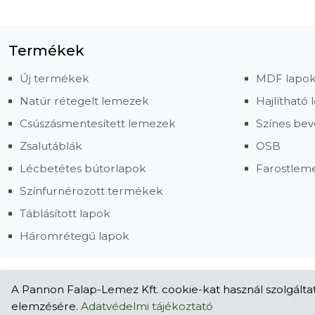
Termékek
Új termékek
MDF lapo
Natúr rétegelt lemezek
Hajlítható
Csúszásmentesített lemezek
Színes bev
Zsalutáblák
OSB
Lécbetétes bútorlapok
Farostlem
Színfurnérozott termékek
Táblásított lapok
Háromrétegű lapok
© 2025 Pannon Falap-Lemez Kft.
A Pannon Falap-Lemez Kft. cookie-kat használ szolgáltat
2051 Biatorbágy, Tormásrét u. 7.
•
Telefon: +36 23 313-180
elemzésére.
Adatvédelmi tájékoztató