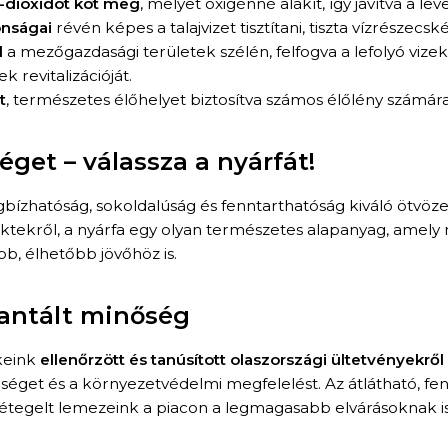
dioxidot köt meg
, melyet oxigénné alakít, így javítva a l
onságai
révén képes a talajvizet tisztítani, tiszta vízrészecské
l
a mezőgazdasági területek szélén, felfogva a lefolyó vizeke
k revitalizációját.
t
, természetes élőhelyet biztosítva számos élőlény számára
get – válassza a nyárfát!
bízhatóság, sokoldalúság és fenntarthatóság kiváló ötvöze
ktekről, a nyárfa egy olyan természetes alapanyag, amely n
b, élhetőbb jövőhöz is.
rantált minőség
keink
ellenőrzött és tanúsított olaszországi ültetvényekrő
őséget és a környezetvédelmi megfelelést. Az átlátható, fe
 rétegelt lemezeink a piacon a legmagasabb elvárásoknak i