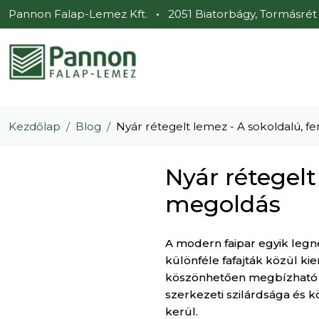
Pannon Falap-Lemez Kft.
•
2051 Biatorbágy, Tormásrét u
Kezdőlap
Blog
Nyár rétegelt lemez - A sokoldalú, 
Nyár rétegelt
megoldás
A modern faipar egyik leg
különféle fafajták közül ki
köszönhetően megbízható vá
szerkezeti szilárdsága és k
kerül.