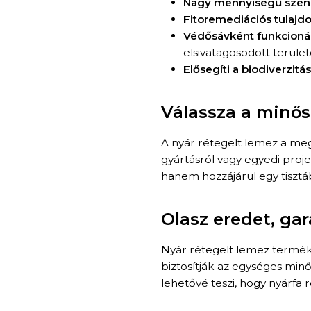
Nagy mennyiségű szén-
Fitoremediációs tulajd
Védősávként funkcioná
elsivatagosodott területe
Elősegíti a biodiverzitás
Válassza a minősé
A nyár rétegelt lemez a meg
gyártásról vagy egyedi proje
hanem hozzájárul egy tisztáb
Olasz eredet, ga
Nyár rétegelt lemez termé
biztosítják az egységes min
lehetővé teszi, hogy nyárfa