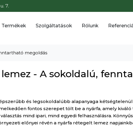
. 7.
Termékek
Szolgáltatások
Rólunk
Referenci
fenntartható megoldás
 lemez - A sokoldalú, fennt
népszerűbb és legsokoldalúbb alapanyaga kétségtelenül 
emelkedően fontos szerepet tölt be a nyárfa, amely kiváló
lasztás mind ipari, mind egyedi felhasználásra. Könnyű
örnyezeti előnyei révén a nyárfa rétegelt lemez napjaink