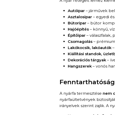
A nyár rétegelt lemez kiem
Autóipar
– járművek bel
Asztalosipar
– egyedi é
Bútoripar
– bútor komp
Hajóépítés
– könnyű, víz
Építőipar
– válaszfalak,
Csomagolás
– prémium 
Lakókocsik, lakóautók
–
Kiállítási standok, üzl
Dekorációs tárgyak
– ív
Hangszerek
– vonós han
Fenntarthatóság 
A nyárfa termesztése
nem c
nyárfaültetvények biztosítj
irányelvek szerint zajlik. A