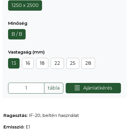
1250 x 2500
Minőség
B / B
Vastagság (mm)
13
16
18
22
25
28
tábla
Ajánlatkérés
Ragasztás:
IF-20, beltéri használat
Emisszió:
E1