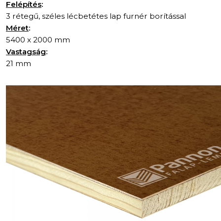
Felépítés
:
3 rétegű, széles lécbetétes lap furnér borítással
Méret
:
5400 x 2000 mm
Vastagság
:
21 mm