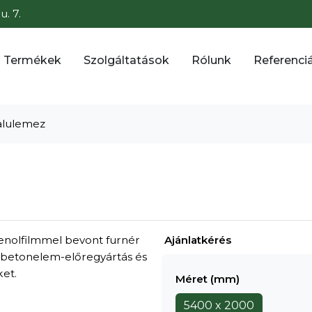
. 7.
Termékek
Szolgáltatások
Rólunk
Referenci
alulemez
fenolfilmmel bevont furnér
Ajánlatkérés
a betonelem-előregyártás és
ket.
Méret (mm)
5400 x 2000