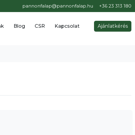
pannonfalap@pannonfalap.hu
+36 23 313 180
ák
Blog
CSR
Kapcsolat
Ajánlatkérés