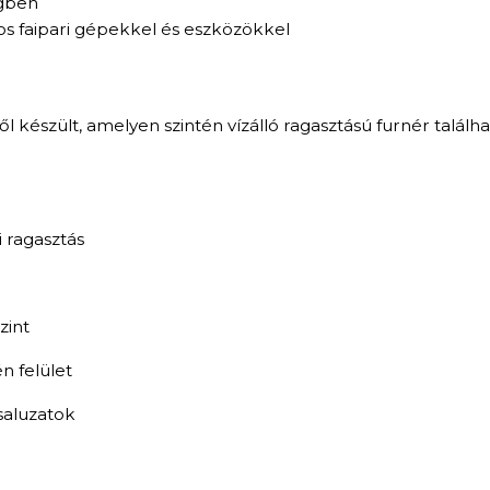
égben
 faipari gépekkel és eszközökkel
észült, amelyen szintén vízálló ragasztású furnér találha
i ragasztás
int
 felület
saluzatok