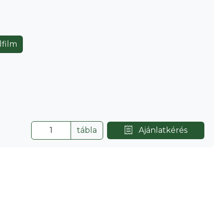
lfilm
tábla
Ajánlatkérés