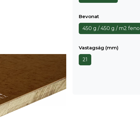
Bevonat
450 g / 450 g / m2 feno
Vastagság (mm)
21