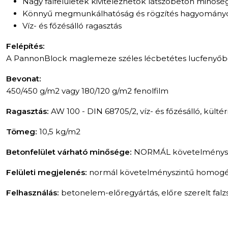
Nagy falfelületek kivitelezhetők látszóbeton minős
Könnyű megmunkálhatóság és rögzítés hagyományos
Víz- és főzésálló ragasztás
Felépítés:
A PannonBlock maglemeze széles lécbetétes lucfenyőből k
Bevonat:
450/450 g/m2 vagy 180/120 g/m2 fenolfilm
Ragasztás:
AW 100 - DIN 68705/2, víz- és főzésálló, kültér
Tömeg:
10,5 kg/m2
Betonfelület várható minősége:
NORMÁL követelménysz
Felületi megjelenés:
normál követelményszintű homogén
Felhasználás:
betonelem-előregyártás, előre szerelt falz