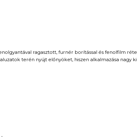
nolgyantával ragasztott, furnér borítással és fenolfilm r
saluzatok terén nyújt előnyöket, hiszen alkalmazása nagy ki