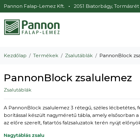
Pannon Falap-Lemez Kft.
•
2051 Biatorbágy, Tormásrét u
Kezdőlap
Termékek
Zsalutáblák
PannonBlock zs
PannonBlock zsalulemez
Zsalutáblák
A PannonBlock zsalulemez 3 rétegű, széles lécbetétes, 
borítással készült nagyméretű tábla, amely elsősorban 
az előre szerelt, fatartós falzsaluzatok terén nyújt előnyö
Nagytáblás zsalu