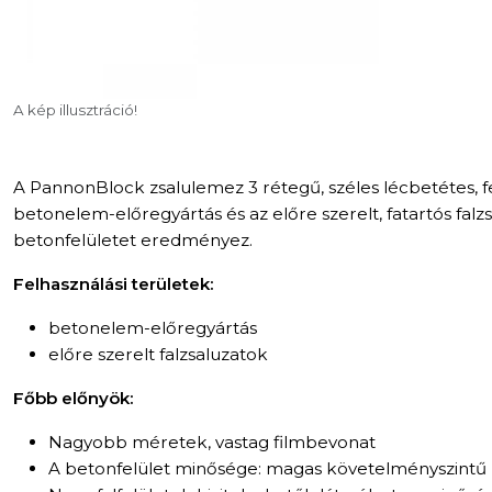
A kép illusztráció!
A PannonBlock zsalulemez 3 rétegű, széles lécbetétes, fe
betonelem-előregyártás és az előre szerelt, fatartós falz
betonfelületet eredményez.
Felhasználási területek:
betonelem-előregyártás
előre szerelt falzsaluzatok
Főbb előnyök:
Nagyobb méretek, vastag filmbevonat
A betonfelület minősége: magas követelményszintű